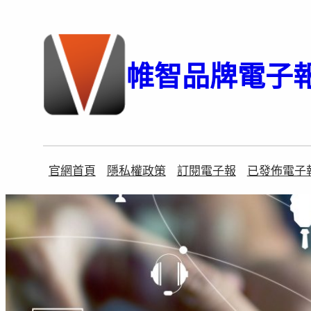
跳
至
主
帷智品牌電子
要
內
容
官網首頁
隱私權政策
訂閱電子報
已發佈電子