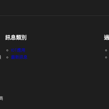
訊息類別
，
IOT應用
最
最新訊息
，
商